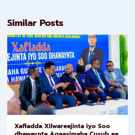
Similar Posts
Xafladda Xilwareejinta iyo Soo
dhawaynta Agaasimaha Cusub ee