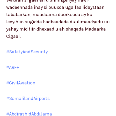
wadeennada inay si buuxda uga faa’iidaystaan
tababarkan, maadaama doorkooda ay ku
leeyihiin sugidda badbaadada duulimaadyadu uu
yahay mid tiir-dhexaad u ah shaqada Madaarka
Cigaal.
#SafetyAndSecurity
#ARFF
#CivilAviation
#SomalilandAirports
#AbdirashidAbdiJama