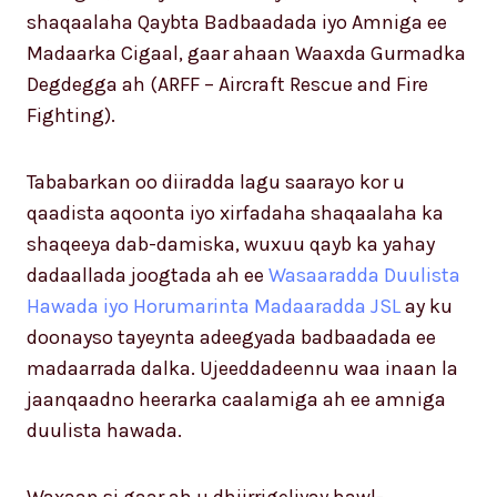
shaqaalaha Qaybta Badbaadada iyo Amniga ee
Madaarka Cigaal, gaar ahaan Waaxda Gurmadka
Degdegga ah (ARFF – Aircraft Rescue and Fire
Fighting).
Tababarkan oo diiradda lagu saarayo kor u
qaadista aqoonta iyo xirfadaha shaqaalaha ka
shaqeeya dab-damiska, wuxuu qayb ka yahay
dadaallada joogtada ah ee
Wasaaradda Duulista
Hawada iyo Horumarinta Madaaradda JSL
ay ku
doonayso tayeynta adeegyada badbaadada ee
madaarrada dalka. Ujeeddadeennu waa inaan la
jaanqaadno heerarka caalamiga ah ee amniga
duulista hawada.
Waxaan si gaar ah u dhiirrigeliyay hawl-